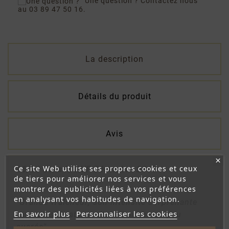
Une question ?
Contactez nous
au 03 89 47 50 16.
La description
Détails du produit
Avis
Ce site Web utilise ses propres cookies et ceux
16/20 dans la RVF Décembre 2015 :
de tiers pour améliorer nos services et vous
montrer des publicités liées à vos préférences
en analysant vos habitudes de navigation.
"Grande fraîcheur, son intensité surprenante
En savoir plus
Personnaliser les cookies
ravira les amateurs d'une bouche un peu
sucrée"