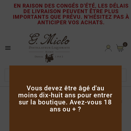
EN RAISON DES CONGÉS D'ÉTÉ, LES DÉLAIS
DE LIVRAISON PEUVENT ÊTRE PLUS

IMPORTANTS QUE PRÉVU.
N'HÉSITEZ PAS À
ANTICIPER VOS ACHATS.
0

Vous devez être âgé d'au
moins dix-huit ans pour entrer
Accueil
Eaux-de-vie
Eaux-de-vie Cœur de
sur la boutique. Avez-vous 18
Chauffe
Framboise Sauvage Coeur De Chauffe 70cl
ans ou + ?