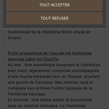
TOUT ACCEPTER
Fabrication artisanale en Alsace
TOUT REFUSER
L’eau-de-vie framboise sauvage Cœur de
Chauffe est élaborée selon le savoir-faire
traditionnel de la distillerie Miclo située en
Alsace.
Profil aromatique de l’eau-de-vie framboise
sauvage Cœur de Chauffe
Au nez : Une aromatique évoquant la framboise
bien mûre, légèrement compotée accompagnée
d'une touche herbacée tout en finesse, ajoutant
une pointe de fraîcheur. Nez intense, racé et
complexe aux arômes fruités typiques de la
framboise sauvage.
En bouche : Une trame ample et gourmande
avec un toucher onctueux. La framboise