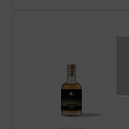




