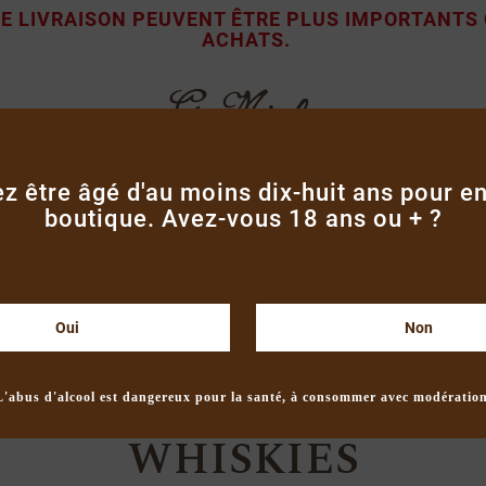
 DE LIVRAISON PEUVENT ÊTRE PLUS IMPORTANTS
ACHATS.
z être âgé d'au moins dix-huit ans pour ent
boutique. Avez-vous 18 ans ou + ?
ÈMES & LIQUEURS
GAMME BOTANIQUE & VODKAS
A
NOS CERISES
CARTE CADEAU
CONTACT
Oui
Non
Accueil
Whiskies
L'abus d'alcool est dangereux pour la santé, à consommer avec modération
WHISKIES