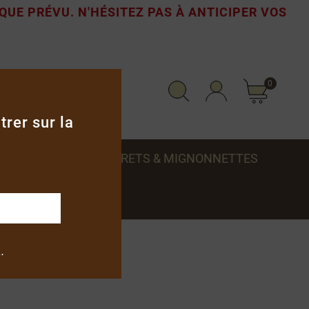
 QUE PRÉVU.
N'HÉSITEZ PAS À ANTICIPER VOS
0
rer sur la
RMAGNACS
COFFRETS & MIGNONNETTES
.