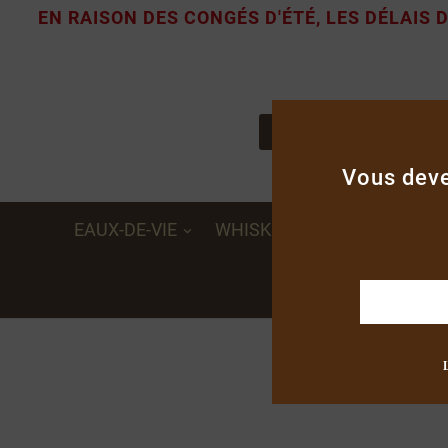
EN RAISON DES CONGÉS D'ÉTÉ, LES DÉLAIS

Notre savoir-faire
Vous deve
EAUX-DE-VIE
WHISKIES
APÉRITIFS, CR