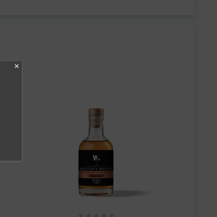




