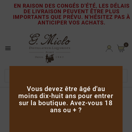
EN RAISON DES CONGÉS D'ÉTÉ, LES DÉLAIS
DE LIVRAISON PEUVENT ÊTRE PLUS

IMPORTANTS QUE PRÉVU.
N'HÉSITEZ PAS À
ANTICIPER VOS ACHATS.
0

Vous devez être âgé d'au
moins dix-huit ans pour entrer
Accueil
Coffrets & mignonnettes
sur la boutique. Avez-vous 18
Liqueur de Café 3cl
ans ou + ?