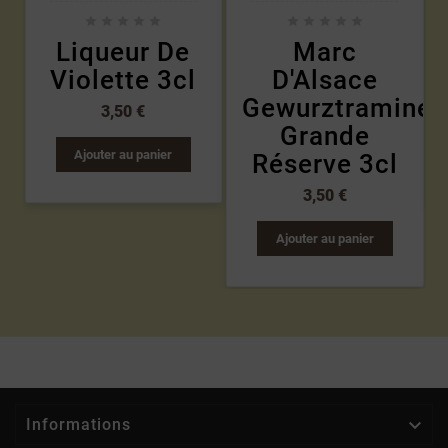










Liqueur De
Marc
Violette 3cl
D'Alsace
Gewurztraminer
3,50 €
Grande
Ajouter au panier
Réserve 3cl
3,50 €
Ajouter au panier

Informations