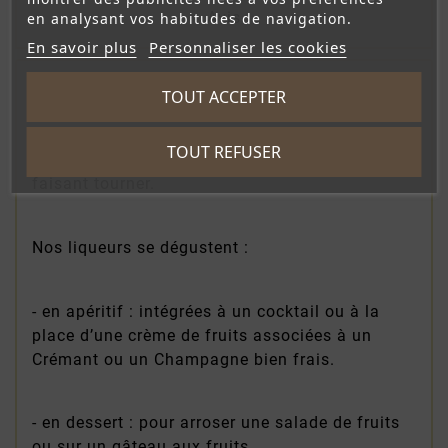
Avis
en analysant vos habitudes de navigation.
En savoir plus
Personnaliser les cookies
Nous recommandons de déguster nos liqueurs
TOUT ACCEPTER
légèrement rafraîchies, afin de révéler tous les
arômes du fruit. Pour cela, il suffit de givrer
TOUT REFUSER
les parois du verre ballon avec un glaçon, en le
faisant tourner.
Nos liqueurs se dégustent :
- en apéritif : intégrées à un cocktail ou à la
place d’une crème de fruits associées à un
Crémant ou un Champagne bien frais.
- en dessert : pour arroser une salade de fruits
ou sur un gâteau aux fruits.