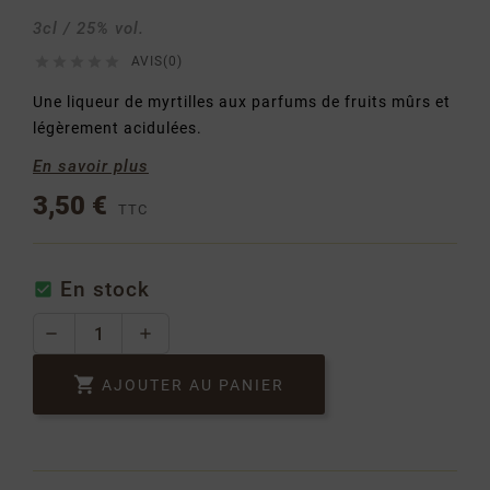
3cl / 25% vol.





AVIS(0)
Une liqueur de myrtilles aux parfums de fruits mûrs et
légèrement acidulées.
En savoir plus
3,50 €
TTC
En stock


AJOUTER AU PANIER