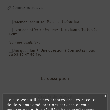
Donnez votre avis
Paiement sécurisé
Livraison offerte dès
120€
(voir nos conditions)
Une question ?
Contactez nous
au 03 89 47 50 16.
La description
Détails du produit
Ce site Web utilise ses propres cookies et ceux
de tiers pour améliorer nos services et vous
montrer des publicités liées à vos préférences