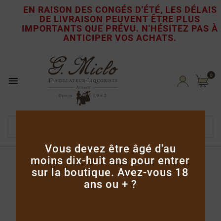
EN RAISON DES CONGÉS D'ÉTÉ, LES DÉLAIS
DE LIVRAISON PEUVENT ÊTRE PLUS

IMPORTANTS QUE PRÉVU.
N'HÉSITEZ PAS À
ANTICIPER VOS ACHATS.
0

Vous devez être âgé d'au
moins dix-huit ans pour entrer
Accueil
Coffrets & mignonnettes
sur la boutique. Avez-vous 18
Liqueur De Myrtille 3cl
ans ou + ?