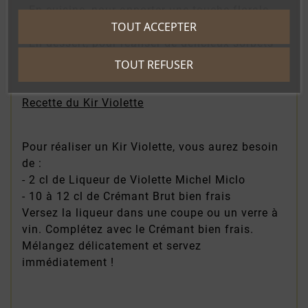
- En cuisine, pour apporter une touche florale
TOUT ACCEPTER
originale à vos créations
- En dessert, pour réaliser de délicieux sorbets
ou parfumer glaces et pâtisseries
TOUT REFUSER
Recette du Kir Violette
Pour réaliser un Kir Violette, vous aurez besoin
de :
- 2 cl de Liqueur de Violette Michel Miclo
- 10 à 12 cl de Crémant Brut bien frais
Versez la liqueur dans une coupe ou un verre à
vin. Complétez avec le Crémant bien frais.
Mélangez délicatement et servez
immédiatement !