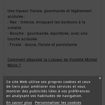
Une liqueur florale, gourmande et légèrement
acidulée :
- Nez : intense, évoquant les bonbons à la
violette
- Bouche : gourmande, équilibrée, avec une
touche acidulée
- Finale : douce, florale et persistante
Comment déguster la Liqueur de Violette Michel
Miclo ?
Pour révéler toute sa richesse aromatique, la
Ce site Web utilise ses propres cookies et ceux
liqueur se déguste légèrement rafraîchie :
de tiers pour améliorer nos services et vous
montrer des publicités liées à vos préférences
- Pure, dans un verre préalablement rafraîchi
en analysant vos habitudes de navigation.
- En apéritif, associée à un Crémant ou un
En savoir plus
Personnaliser les cookies
Champagne bien frais