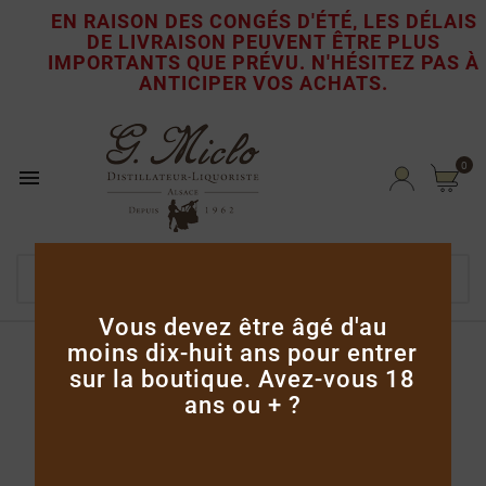
EN RAISON DES CONGÉS D'ÉTÉ, LES DÉLAIS
DE LIVRAISON PEUVENT ÊTRE PLUS

IMPORTANTS QUE PRÉVU.
N'HÉSITEZ PAS À
ANTICIPER VOS ACHATS.
0

Vous devez être âgé d'au
moins dix-huit ans pour entrer
Accueil
Apéritifs, crèmes & liqueurs
sur la boutique. Avez-vous 18
Liqueur de Violette 50cl
ans ou + ?