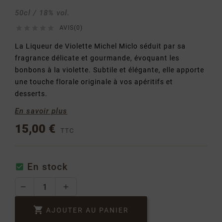
50cl / 18% vol.





AVIS(0)
La Liqueur de Violette Michel Miclo séduit par sa
fragrance délicate et gourmande, évoquant les
bonbons à la violette. Subtile et élégante, elle apporte
une touche florale originale à vos apéritifs et
desserts.
En savoir plus
15,00 €
TTC
En stock


AJOUTER AU PANIER