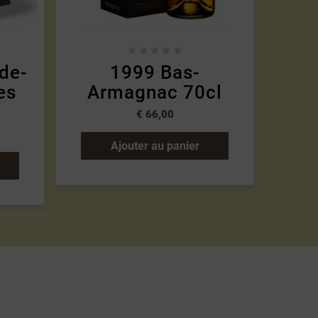





-de-
1999 Bas-
Wel
es
Armagnac 70cl
F
€ 66,00
Ajouter au panier