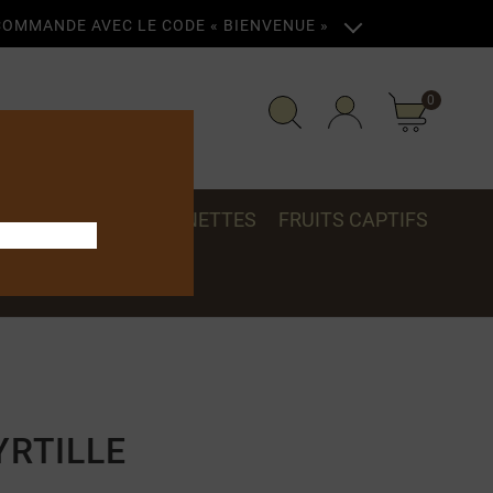
 COMMANDE AVEC LE CODE « BIENVENUE »
0
COFFRETS & MIGNONNETTES
FRUITS CAPTIFS
YRTILLE