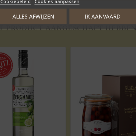
Cookiebeleid
Cookies aanpassen
ALLES AFWIJZEN
IK AANVAARD
IT PRODUCT AANGESCHAFT HEBBEN 