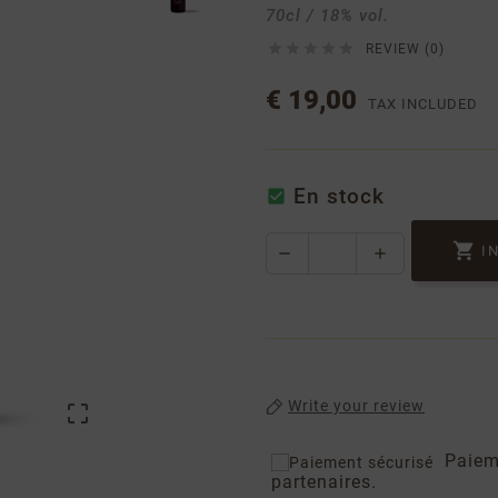
70cl / 18% vol.





REVIEW (0)
€ 19,00
TAX INCLUDED
En stock


I
Write your review

Paiem
partenaires.