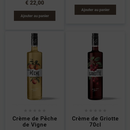
€ 22,00
Ajouter au panier
Ajouter au panier










Crème de Pêche
Crème de Griotte
de Vigne
70cl