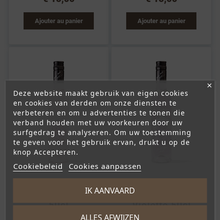
Ajouter au panier
Ajouter au panier
Deze website maakt gebruik van eigen cookies
en cookies van derden om onze diensten te
verbeteren en om u advertenties te tonen die
verband houden met uw voorkeuren door uw
surfgedrag te analyseren. Om uw toestemming
te geven voor het gebruik ervan, drukt u op de
knop Accepteren.
Cookiebeleid
Cookies aanpassen










IK AANVAARD
Liqueur de Rose
Liqueur de
50cl
Violette 50cl
ALLES AFWIJZEN
€ 15,00
€ 15,00