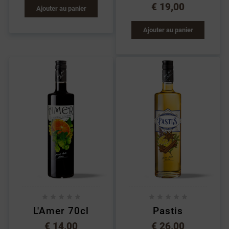
€ 19,00
Ajouter au panier
Ajouter au panier










L'Amer 70cl
Pastis
€ 14,00
€ 26,00