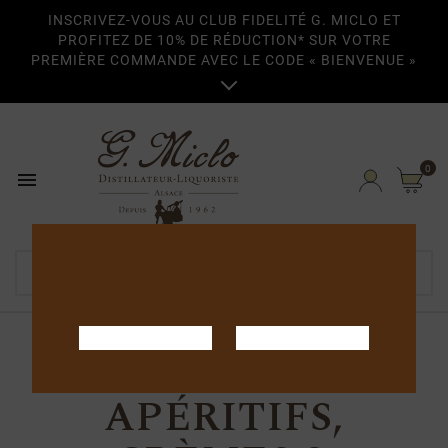
INSCRIVEZ-VOUS AU CLUB FIDELITÉ G. MICLO ET
PROFITEZ DE 10% DE RÉDUCTION* SUR VOTRE
PREMIÈRE COMMANDE AVEC LE CODE « BIENVENUE »

0

Home
Apéritifs, crèmes & liqueurs
APÉRITIFS,