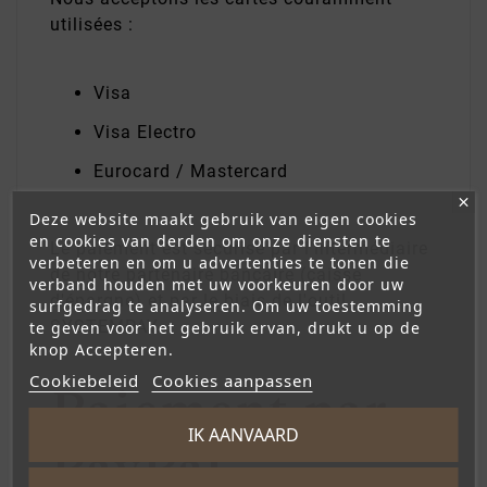
utilisées :
Visa
Visa Electro
Eurocard / Mastercard
Deze website maakt gebruik van eigen cookies
en cookies van derden om onze diensten te
Le paiement est sécurisé par l'intermédiaire
verbeteren en om u advertenties te tonen die
de notre partenaire bancaire (caisse
verband houden met uw voorkeuren door uw
d'épargne) et par le biais de l'outil
surfgedrag te analyseren. Om uw toestemming
SYSTEMPAY.
te geven voor het gebruik ervan, drukt u op de
knop Accepteren.
Cookiebeleid
Cookies aanpassen
Paiement par
IK AANVAARD
PayPal