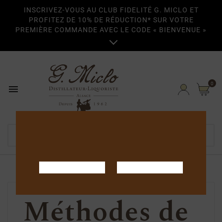
INSCRIVEZ-VOUS AU CLUB FIDELITÉ G. MICLO ET
PROFITEZ DE 10% DE RÉDUCTION* SUR VOTRE
PREMIÈRE COMMANDE AVEC LE CODE « BIENVENUE »

0

Home
Paiement sécurisé
Méthodes de