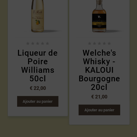










Liqueur de
Welche's
Poire
Whisky -
Williams
KALOUI
50cl
Bourgogne
20cl
€ 22,00
€ 21,00
Ajouter au panier
Ajouter au panier