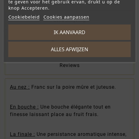
te geven voor het gebruik ervan, drukt u op de
knop Accepteren.
Cookiebeleid
Cookies aanpassen
Omschrijving
IK AANVAARD
Productdetails
ALLES AFWIJZEN
Reviews
Au nez :
Franc sur la poire mûre et juteuse.
En bouche :
Une bouche élégante tout en
finesse laissant place au fruit frais.
La finale :
Une persistance aromatique intense,