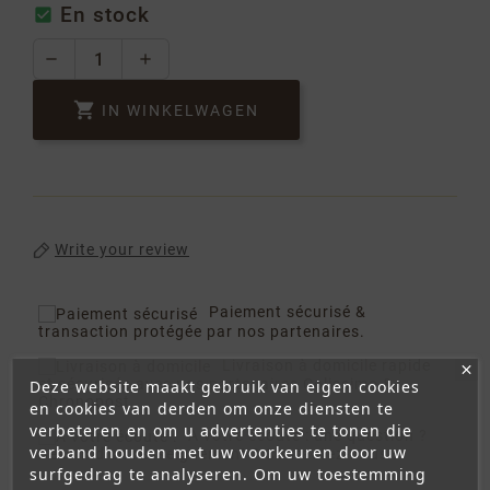
En stock


IN WINKELWAGEN
Write your review
Paiement sécurisé
&
transaction protégée par nos partenaires.
Livraison à domicile
rapide
et sécurisée avec nos partenaires Colissimo &
Deze website maakt gebruik van eigen cookies
Chronopost
en cookies van derden om onze diensten te
verbeteren en om u advertenties te tonen die
A votre écoute :
une question ?
verband houden met uw voorkeuren door uw
Besoin d'un renseignement ? Contactez-nous .
surfgedrag te analyseren. Om uw toestemming