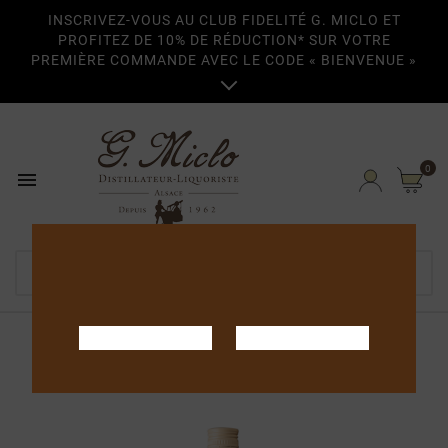
INSCRIVEZ-VOUS AU CLUB FIDELITÉ G. MICLO ET
PROFITEZ DE 10% DE RÉDUCTION* SUR VOTRE
PREMIÈRE COMMANDE AVEC LE CODE « BIENVENUE »

0

Home
Eaux-de-vie
Eaux-de-vie Grande
Réserve
Poire Williams Grande Réserve 70cl