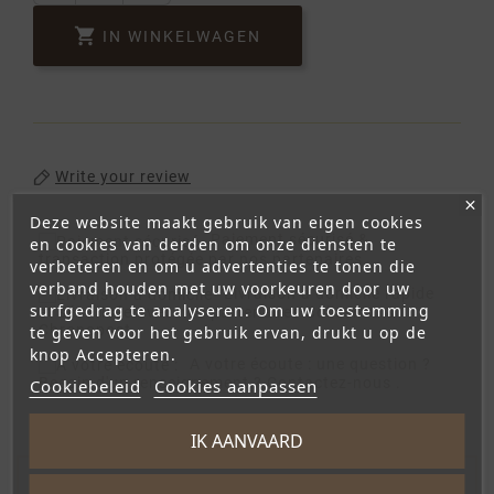

IN WINKELWAGEN
Write your review
Deze website maakt gebruik van eigen cookies
Paiement sécurisé
&
en cookies van derden om onze diensten te
transaction protégée par nos partenaires.
verbeteren en om u advertenties te tonen die
verband houden met uw voorkeuren door uw
Livraison à domicile
rapide
surfgedrag te analyseren. Om uw toestemming
et sécurisée avec nos partenaires Colissimo &
Chronopost
te geven voor het gebruik ervan, drukt u op de
knop Accepteren.
A votre écoute :
une question ?
Besoin d'un renseignement ? Contactez-nous .
Cookiebeleid
Cookies aanpassen
IK AANVAARD
Productdetails