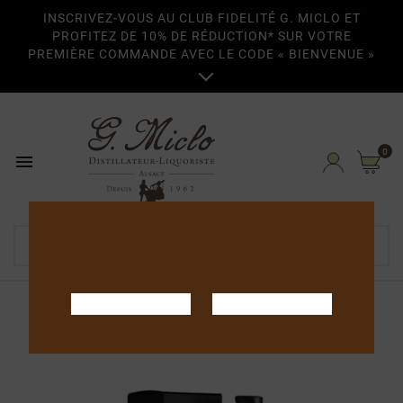
INSCRIVEZ-VOUS AU CLUB FIDELITÉ G. MICLO ET
PROFITEZ DE 10% DE RÉDUCTION* SUR VOTRE
PREMIÈRE COMMANDE AVEC LE CODE « BIENVENUE »

0

Home
Armagnacs
1990-1999
1993 Bas-Armagnac 70cl