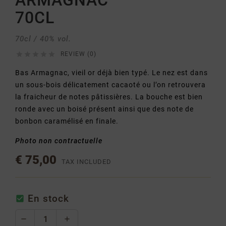
ARMAGNAC
70CL
70cl / 40% vol.





REVIEW (0)
Bas Armagnac, vieil or déjà bien typé. Le nez est dans
un sous-bois délicatement cacaoté ou l’on retrouvera
la fraicheur de notes pâtissières. La bouche est bien
ronde avec un boisé présent ainsi que des note de
bonbon caramélisé en finale.
Photo non contractuelle
€ 75,00
TAX INCLUDED
En stock
