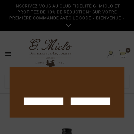
INSCRIVEZ-VOUS AU CLUB FIDELITÉ G. MICLO ET
PROFITEZ DE 10% DE RÉDUCTION* SUR VOTRE
PREMIÈRE COMMANDE AVEC LE CODE « BIENVENUE »

0

Home
Apéritifs, crèmes & liqueurs
Crème de Cassis 70cl