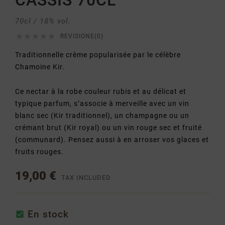
CASSIS 70CL
70cl / 18% vol.





REVISIONE(0)
Traditionnelle crème popularisée par le célèbre
Chamoine Kir.
Ce nectar à la robe couleur rubis et au délicat et
typique parfum, s’associe à merveille avec un vin
blanc sec (Kir traditionnel), un champagne ou un
crémant brut (Kir royal) ou un vin rouge sec et fruité
(communard). Pensez aussi à en arroser vos glaces et
fruits rouges.
19,00 €
TAX INCLUDED
En stock
