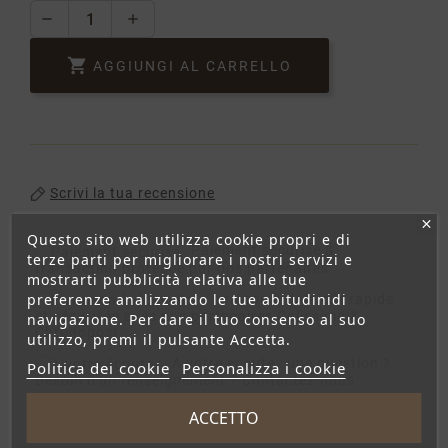

AGGIUNGI AL CARRELLO
Scrivi la tua recensione
Questo sito web utilizza cookie propri e di
Paiement sécurisé
&
terze parti per migliorare i nostri servizi e
transaction protégée par nos partenaires.
mostrarti pubblicità relativa alle tue
preferenze analizzando le tue abitudinidi
Livraison à domicile
rapide
et sécurisée avec nos partenaires Colissimo &
navigazione. Per dare il tuo consenso al suo
Chronopost
utilizzo, premi il pulsante Accetta.
A votre écoute :
une question ?
Politica dei cookie
Personalizza i cookie
Besoin d'un renseignement ? Contactez-nous .
ACCETTO