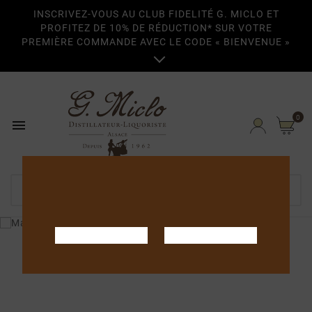
INSCRIVEZ-VOUS AU CLUB FIDELITÉ G. MICLO ET
PROFITEZ DE 10% DE RÉDUCTION* SUR VOTRE
PREMIÈRE COMMANDE AVEC LE CODE « BIENVENUE »

0
