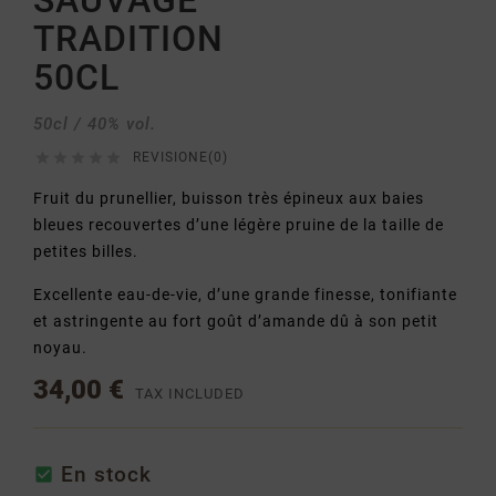
SAUVAGE
TRADITION
50CL
50cl / 40% vol.





REVISIONE(0)
Fruit du prunellier, buisson très épineux aux baies
bleues recouvertes d’une légère pruine de la taille de
petites billes.
Excellente eau-de-vie, d’une grande finesse, tonifiante
et astringente au fort goût d’amande dû à son petit
noyau.
34,00 €
TAX INCLUDED
En stock
