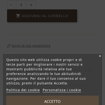

AGGIUNGI AL CARRELLO
Scrivi la tua recensione
Paiement sécurisé
&
Questo sito web utilizza cookie propri e di
transaction protégée par nos partenaires.
terze parti per migliorare i nostri servizi e
mostrarti pubblicità relativa alle tue
Livraison à domicile
rapide
preferenze analizzando le tue abitudinidi
et sécurisée avec nos partenaires Colissimo &
navigazione. Per dare il tuo consenso al suo
Chronopost
utilizzo, premi il pulsante Accetta.
A votre écoute :
une question ?
Politica dei cookie
Personalizza i cookie
Besoin d'un renseignement ? Contactez-nous .
ACCETTO