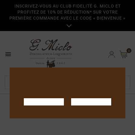
INSCRIVEZ-VOUS AU CLUB FIDELITÉ G. MICLO ET
PROFITEZ DE 10% DE RÉDUCTION* SUR VOTRE
PREMIÈRE COMMANDE AVEC LE CODE « BIENVENUE »

0

Home
Eaux-de-vie
Eaux-de-vie Tradition
Prunelle Sauvage Tradition 50cl