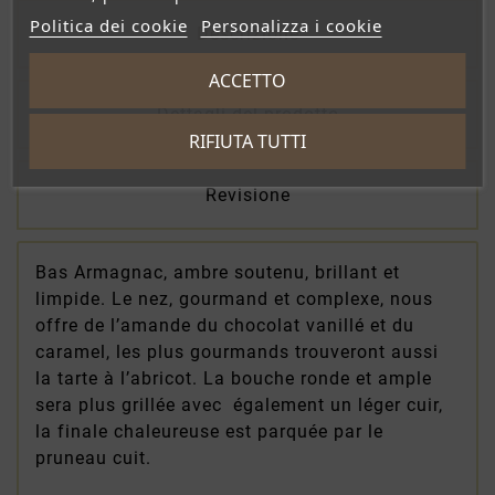
Politica dei cookie
Personalizza i cookie
Descrizione
ACCETTO
Dettagli del prodotto
RIFIUTA TUTTI
Revisione
Bas Armagnac, ambre soutenu, brillant et
limpide. Le nez, gourmand et complexe, nous
offre de l’amande du chocolat vanillé et du
caramel, les plus gourmands trouveront aussi
la tarte à l’abricot. La bouche ronde et ample
sera plus grillée avec également un léger cuir,
la finale chaleureuse est parquée par le
pruneau cuit.