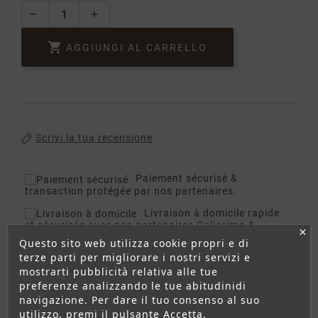

AGGIUNGI AL CARRELLO
Scrivi la tua recensione
Paiement sécurisé
&
transaction protégée par nos partenaires.
Livraison à domicile
rapide
et sécurisée avec nos partenaires Colissimo &
Chronopost
Questo sito web utilizza cookie propri e di
terze parti per migliorare i nostri servizi e
A votre écoute :
une question ?
mostrarti pubblicità relativa alle tue
Besoin d'un renseignement ? Contactez-nous .
preferenze analizzando le tue abitudinidi
navigazione. Per dare il tuo consenso al suo
utilizzo, premi il pulsante Accetta.