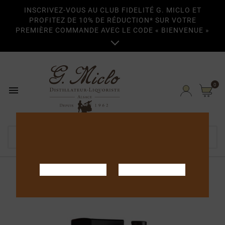
INSCRIVEZ-VOUS AU CLUB FIDELITÉ G. MICLO ET
PROFITEZ DE 10% DE RÉDUCTION* SUR VOTRE
PREMIÈRE COMMANDE AVEC LE CODE « BIENVENUE »

0

Home
Armagnacs
1980-1989
1985 Bas-Armagnac 70cl