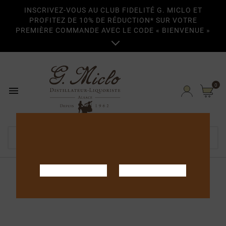
INSCRIVEZ-VOUS AU CLUB FIDELITÉ G. MICLO ET
PROFITEZ DE 10% DE RÉDUCTION* SUR VOTRE
PREMIÈRE COMMANDE AVEC LE CODE « BIENVENUE »

0

Startseite
Fruits captifs
Cerises semi-confites 50cl