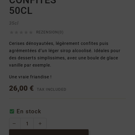
CONFITES
50CL
35cl





REZENSION(0)
Cerises dénoyautées, légèrement confites puis
agrémentées d’un léger sirop alcoolisé. Idéales pour
des desserts simplissimes, avec une boule de glace
vanille par exemple.
Une vraie friandise !
26,00 €
TAX INCLUDED
En stock
