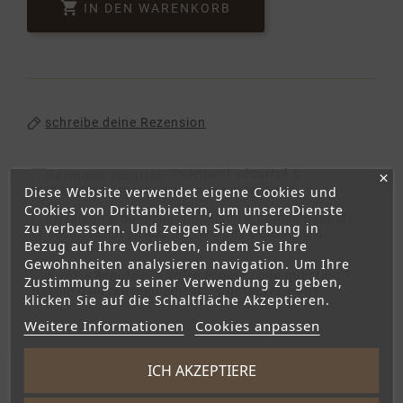

IN DEN WARENKORB
schreibe deine Rezension
Paiement sécurisé
&
transaction protégée par nos partenaires.
Diese Website verwendet eigene Cookies und
Cookies von Drittanbietern, um unsereDienste
Livraison à domicile
rapide
zu verbessern. Und zeigen Sie Werbung in
et sécurisée avec nos partenaires Colissimo &
Bezug auf Ihre Vorlieben, indem Sie Ihre
Chronopost
Gewohnheiten analysieren navigation. Um Ihre
A votre écoute :
une question ?
Zustimmung zu seiner Verwendung zu geben,
Besoin d'un renseignement ? Contactez-nous .
klicken Sie auf die Schaltfläche Akzeptieren.
Weitere Informationen
Cookies anpassen
ICH AKZEPTIERE
Artikeldetails