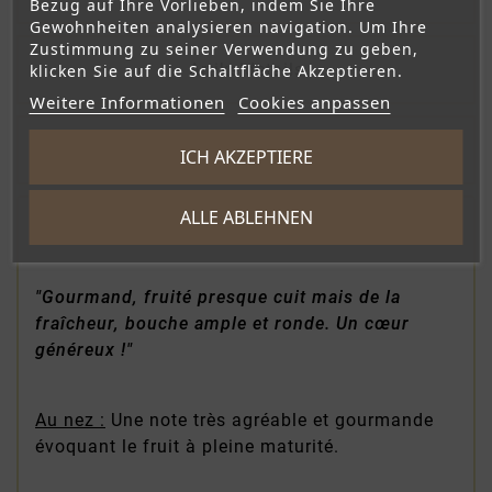
Bezug auf Ihre Vorlieben, indem Sie Ihre
Gewohnheiten analysieren navigation. Um Ihre
Zustimmung zu seiner Verwendung zu geben,
Artikeldetails
klicken Sie auf die Schaltfläche Akzeptieren.
Weitere Informationen
Cookies anpassen
Recensies
ICH AKZEPTIERE
ALLE ABLEHNEN
16/20 dans la RVF Décembre 2015 :
"Gourmand, fruité presque cuit mais de la
fraîcheur, bouche ample et ronde. Un cœur
généreux !"
Au nez :
Une note très agréable et gourmande
évoquant le fruit à pleine maturité.