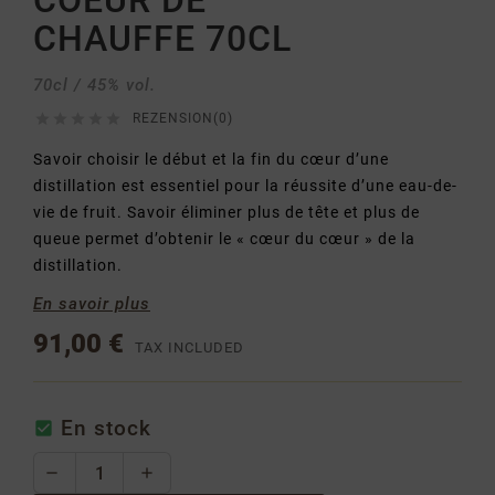
COEUR DE
CHAUFFE 70CL
70cl / 45% vol.





REZENSION(0)
Savoir choisir le début et la fin du cœur d’une
distillation est essentiel pour la réussite d’une eau-de-
vie de fruit. Savoir éliminer plus de tête et plus de
queue permet d’obtenir le « cœur du cœur » de la
distillation.
En savoir plus
91,00 €
TAX INCLUDED
En stock
