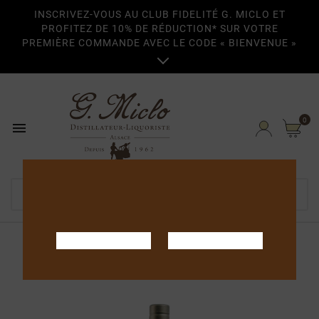
INSCRIVEZ-VOUS AU CLUB FIDELITÉ G. MICLO ET
PROFITEZ DE 10% DE RÉDUCTION* SUR VOTRE
PREMIÈRE COMMANDE AVEC LE CODE « BIENVENUE »

0

Startseite
Eaux-de-vie
Eaux-de-vie Cœur de
Chauffe
Quetsche Coeur De Chauffe 70cl