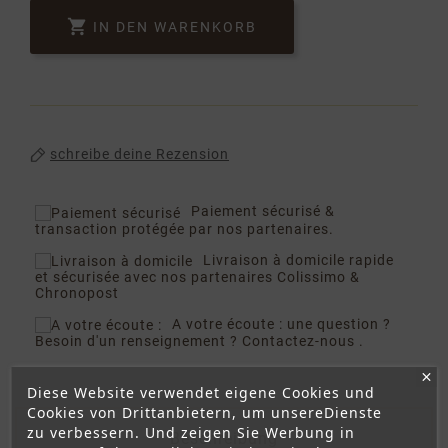

IN DEN WARENKORB
schreibe deine Rezension
Paiement sécurisé
&
transaction protégée par nos partenaires.
Livraison à domicile
rapide
et sécurisée avec nos partenaires Colissimo &
Chronopost
A votre écoute :
une question ?
Besoin d'un renseignement ? Contactez-nous .
Diese Website verwendet eigene Cookies und
Cookies von Drittanbietern, um unsereDienste
zu verbessern. Und zeigen Sie Werbung in
Beschreibung