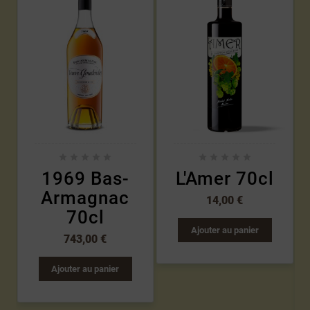










1969 Bas-
L'Amer 70cl
Armagnac
14,00 €
70cl
Ajouter au panier
743,00 €
Ajouter au panier