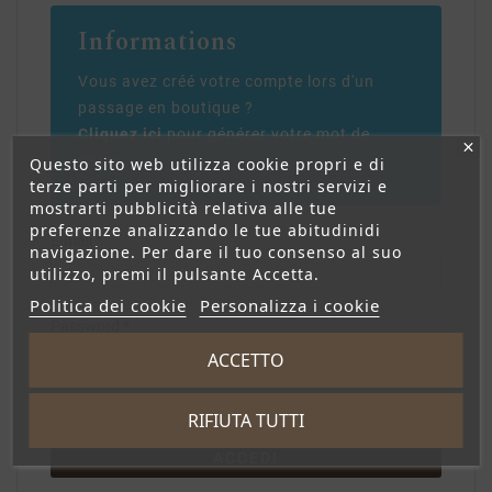
Informations
Vous avez créé votre compte lors d'un
passage en boutique ?
Cliquez ici
pour générer votre mot de
passe.
Questo sito web utilizza cookie propri e di
terze parti per migliorare i nostri servizi e
mostrarti pubblicità relativa alle tue
preferenze analizzando le tue abitudinidi
E-mail
navigazione. Per dare il tuo consenso al suo
utilizzo, premi il pulsante Accetta.
Politica dei cookie
Personalizza i cookie
Password
ACCETTO
MOSTRA
Hai dimenticato la password?
RIFIUTA TUTTI
ACCEDI