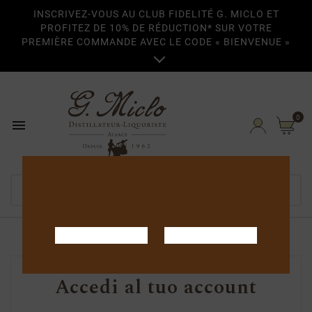
INSCRIVEZ-VOUS AU CLUB FIDELITÉ G. MICLO ET
PROFITEZ DE 10% DE RÉDUCTION* SUR VOTRE
PREMIÈRE COMMANDE AVEC LE CODE « BIENVENUE »

0

Home
Accedi al tuo account
Sign in
Accedi al tuo account